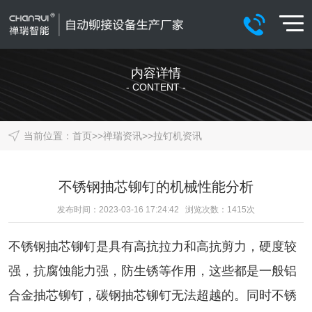
内容详情
- CONTENT -
当前位置：
首页
>>
禅瑞资讯
>>
拉钉机资讯
不锈钢抽芯铆钉的机械性能分析
发布时间：2023-03-16 17:24:42 浏览次数：
1415
次
不锈钢
抽芯铆钉
是具有高抗拉力和高抗剪力，硬度较
强，抗腐蚀能力强，防生锈等作用，这些都是一般铝
合金抽芯铆钉，碳钢抽芯铆钉无法超越的。同时不锈