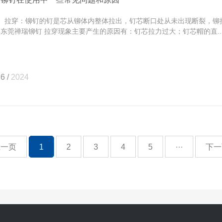
拉穿：铆钉的钉是芯从铆体内整体拉出，钉芯断口处从未出现断裂，铆
 东莞禅瑞铆钉 拉穿现象主要产生的原因有：钉芯拉力过大；钉芯帽的直..
6 /
2024
上一页
1
2
3
4
5
···
下一