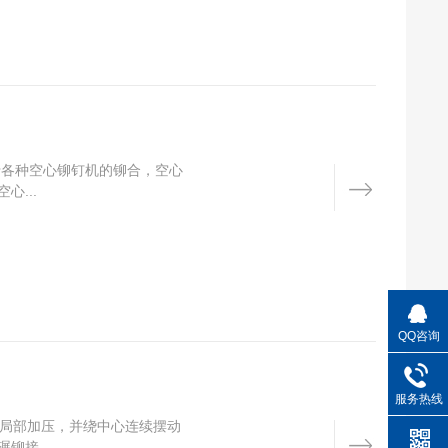
于各种空心铆钉机的铆合，空心
...
QQ咨询
服务热线
局部加压，并绕中心连续摆动
接...