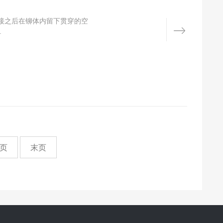
接之后在铆体内留下贯穿的空
.
页
末页