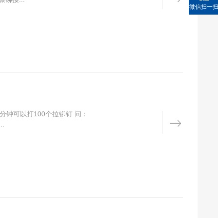
微信扫一
钟可以打100个拉铆钉 问：
.