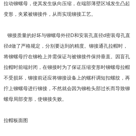
拉动铆螺母，使其发生纵向压缩，在端部薄壁区域发生凸起
变形，夹紧被铆接件，从而实现铆接工艺。
铆接质量的好坏与铆螺母外径D和安装孔直径d密装母孔直
径d做了严格规定，分别要达到的精度。铆接通孔拉帽时，
将铆螺母拧在铆枪上并需保证与被铆接件保持垂直。因盲孔
拉帽时前端封闭，在铆接时为了保证压缩变形时铆螺母拉帽
不受损坏，铆接前还应将铆接设备上的螺杆调短扣螺纹，再
拧上铆螺母进行铆接，不然就会因为铆枪头部过长而导致铆
螺母局部变形，使铆接失败。
拉帽板面图