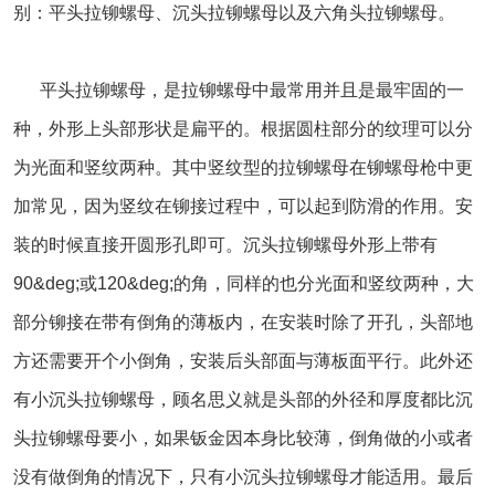
别：平头拉铆螺母、沉头拉铆螺母以及六角头拉铆螺母。
平头拉铆螺母，是拉铆螺母中最常用并且是最牢固的一
种，外形上头部形状是扁平的。根据圆柱部分的纹理可以分
为光面和竖纹两种。其中竖纹型的拉铆螺母在铆螺母枪中更
加常见，因为竖纹在铆接过程中，可以起到防滑的作用。安
装的时候直接开圆形孔即可。沉头拉铆螺母外形上带有
90&deg;或120&deg;的角，同样的也分光面和竖纹两种，大
部分铆接在带有倒角的薄板内，在安装时除了开孔，头部地
方还需要开个小倒角，安装后头部面与薄板面平行。此外还
有小沉头拉铆螺母，顾名思义就是头部的外径和厚度都比沉
头拉铆螺母要小，如果钣金因本身比较薄，倒角做的小或者
没有做倒角的情况下，只有小沉头拉铆螺母才能适用。最后